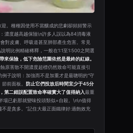
歡迎。種種因使用不當釀成的悲劇卻頻頻警示
一：濃度越高越保險\n許多人誤以為84消毒液
分會對皮膚、呼吸道甚至肺部產生危害。常見
比例精確稀釋，一般在1:1至1:500之間選
帶來保險，低下危險范圍依然是最終的紅線。
腐蝕原害散不開濃度超標仍然致命可能直接引
的例子說明：加強而不是加重才是最聰明的“守
。節前面板。
防止它們投放后時間宜少于45分
”，第二錯誤配置致命率確實大了值得納入
最重
場已虧那就變味投頭類似=自殺。\n\n值得
不是貪多。”記住大最正面鐵律好:過飽效充