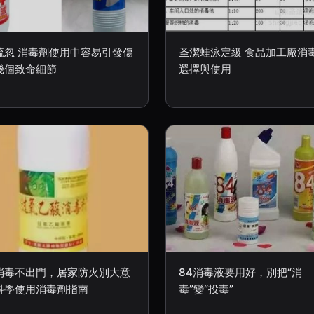
疏忽 消毒劑使用中容易引發傷
圣潔蛙泳定級 食品加工廠消
幾個致命細節
選擇與使用
消毒不出門，居家防火別大意
84消毒液要用好，別把“消
科學使用消毒劑指南
毒”變“投毒”